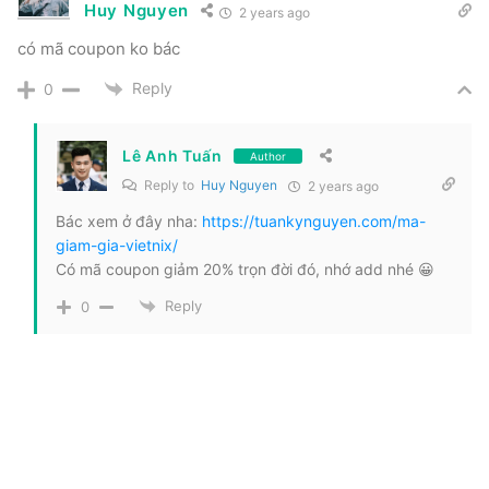
Huy Nguyen
2 years ago
có mã coupon ko bác
Reply
0
Lê Anh Tuấn
Author
Reply to
Huy Nguyen
2 years ago
Bác xem ở đây nha:
https://tuankynguyen.com/ma-
giam-gia-vietnix/
Có mã coupon giảm 20% trọn đời đó, nhớ add nhé 😀
Reply
0