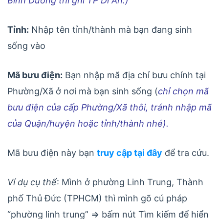
Bình Dương thì ghi TP Dĩ An.)
Tỉnh:
Nhập tên tỉnh/thành mà bạn đang sinh
sống vào
Mã bưu điện:
Bạn nhập mã địa chỉ bưu chính tại
Phường/Xã ở nơi mà bạn sinh sống (
chỉ chọn mã
bưu điện của cấp Phường/Xã thôi, tránh nhập mã
của Quận/huyện hoặc tỉnh/thành nhé).
Mã bưu điện này bạn
truy cập tại đây
để tra cứu.
Ví dụ cụ thể
: Mình ở phường Linh Trung, Thành
phố Thủ Đức (TPHCM) thì mình gõ cú pháp
“phường linh trung” => bấm nút Tìm kiếm để hiển